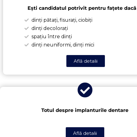
Ești candidatul potrivit pentru fațete dacă 
dinți pătați, fisurați, ciobiți
dinți decolorați
spațiu între dinți
dinți neuniformi, dinți mici
Află detalii
Totul despre implanturile dentare
Află detalii