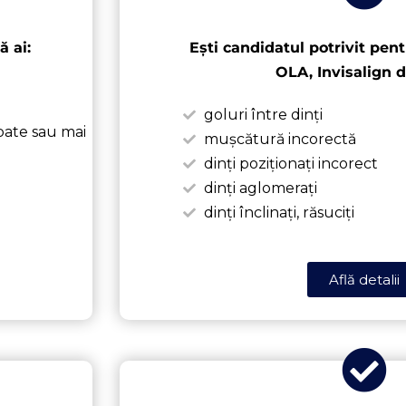
ă ai:
Ești candidatul potrivit pen
OLA, Invisalign d
goluri între dinți
spate sau mai
mușcătură incorectă
dinți poziționați incorect
dinți aglomerați
dinți înclinați, răsuciți
Află detalii