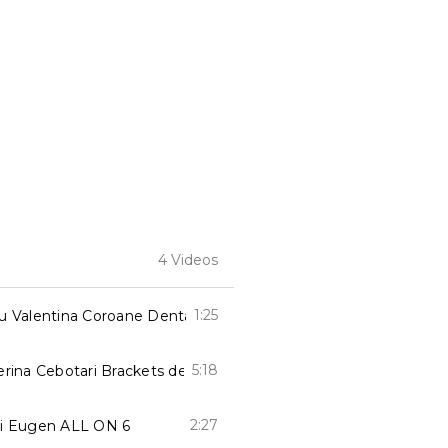
4 Videos
1:25
u Valentina Coroane Dentare
5:18
rina Cebotari Brackets de Safir
2:27
i Eugen ALL ON 6