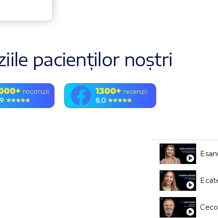
iile pacienților noștri
Esan
Ecate
Ceco