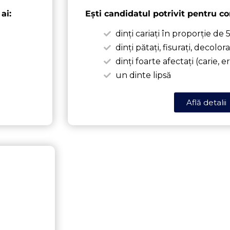
ai:
Ești candidatul potrivit pentru co
dinți cariați în proporție de
dinți pătați, fisurați, decolora
dinți foarte afectați (carie,
un dinte lipsă
Află detalii