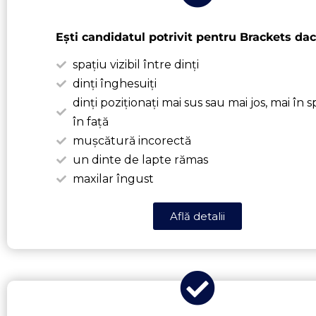
Ești candidatul potrivit pentru Brackets dac
spațiu vizibil între dinți
dinți înghesuiți
dinți poziționați mai sus sau mai jos, mai în 
în față
mușcătură incorectă
un dinte de lapte rămas
maxilar îngust
Află detalii