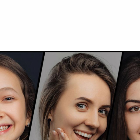
FAȚETE
COPII
PACIENT NOU
REZULTATE
SERVICII+
BLOG