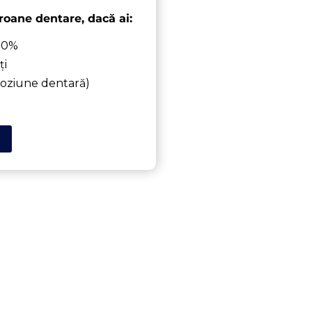
roane dentare, dacă ai:
 50%
ți
 eroziune dentară)