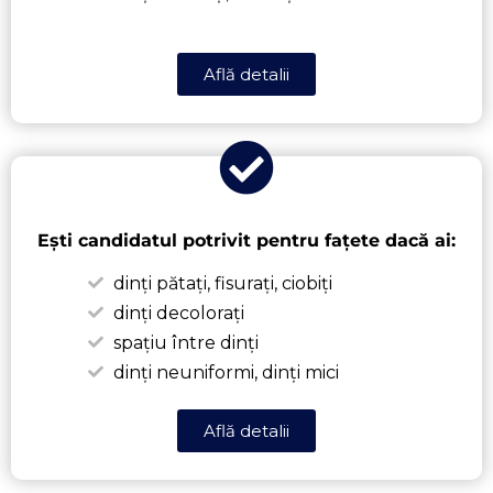
Află detalii
Ești candidatul potrivit pentru fațete dacă ai:
dinți pătați, fisurați, ciobiți
dinți decolorați
spațiu între dinți
dinți neuniformi, dinți mici
Află detalii