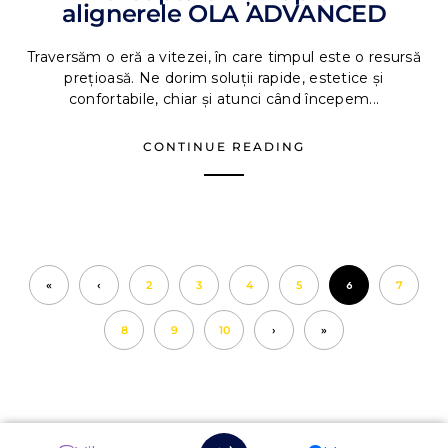
alignerele OLA ADVANCED
Traversăm o eră a vitezei, în care timpul este o resursă
prețioasă. Ne dorim soluții rapide, estetice și
confortabile, chiar și atunci când începem...
CONTINUE READING
«
‹
2
3
4
5
6
7
8
9
10
›
»