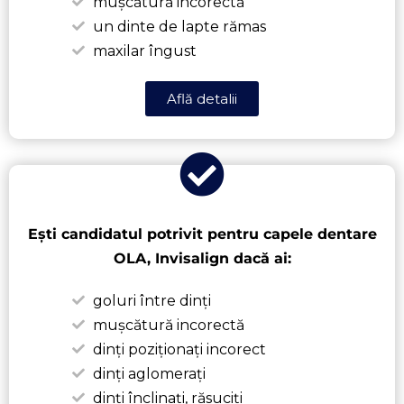
mușcătură incorectă
un dinte de lapte rămas
maxilar îngust
Află detalii
Ești candidatul potrivit pentru capele dentare
OLA, Invisalign dacă ai:
goluri între dinți
mușcătură incorectă
dinți poziționați incorect
dinți aglomerați
dinți înclinați, răsuciți