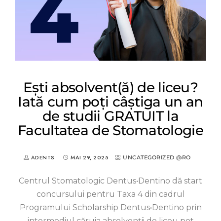
Ești absolvent(ă) de liceu?
Iată cum poți câștiga un an
de studii GRATUIT la
Facultatea de Stomatologie
ADENTS
MAI 29, 2025
UNCATEGORIZED @RO
Centrul Stomatologic Dentus•Dentino dă start
concursului pentru Taxa 4 din cadrul
Programului Scholarship Dentus•Dentino prin
intermediul căruia absolvenții de liceu pot