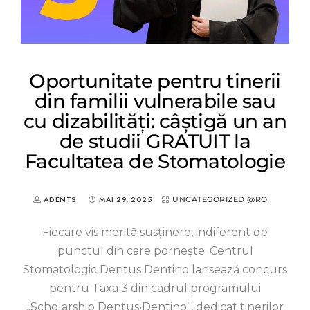
Oportunitate pentru tinerii
din familii vulnerabile sau
cu dizabilități: câștigă un an
de studii GRATUIT la
Facultatea de Stomatologie
ADENTS
MAI 29, 2025
UNCATEGORIZED @RO
Fiecare vis merită susținere, indiferent de
punctul din care pornește. Centrul
Stomatologic Dentus Dentino lansează concurs
pentru Taxa 3 din cadrul programului
„Scholarship Dentus•Dentino”, dedicat tinerilor