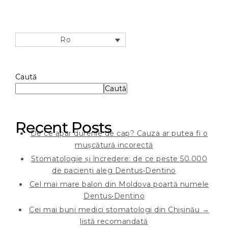
Ro
Caută
Caută
Recent Posts
De ce apar durerile de cap? Cauza ar putea fi o
mușcătură incorectă
Stomatologie și încredere: de ce peste 50.000
de pacienți aleg Dentus•Dentino
Cel mai mare balon din Moldova poartă numele
Dentus•Dentino
Cei mai buni medici stomatologi din Chișinău →
listă recomandată