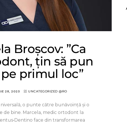
la Broșcov: ”Ca
dont, țin să pun
 pe primul loc”
IE 28, 2025
UNCATEGORIZED @RO
iversală, o punte către bunăvoință și o
tre de bine. Marcela, medic ortodont la
entus•Dentino face din transformarea