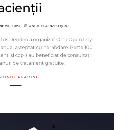
acienții
IE 28, 2025
UNCATEGORIZED @RO
tus Dentino a organizat Orto Open Day
 anual așteptat cu nerăbdare. Peste 100
enți și copii) au beneficiat de consultații,
planuri de tratament gratuite.
NTINUE READING