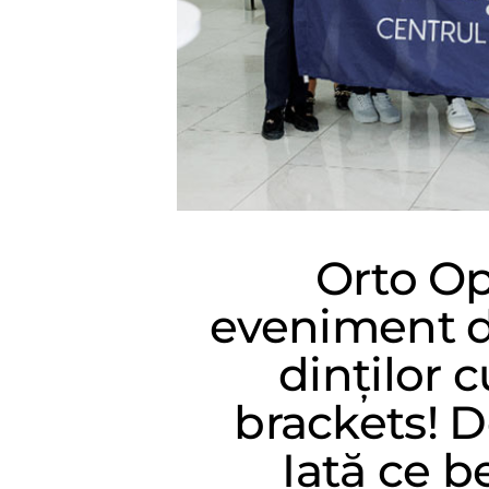
Orto Op
eveniment d
dinților c
brackets! D
Iată ce b