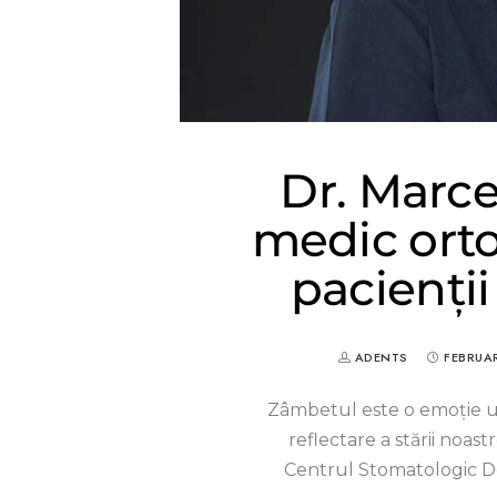
Dr. Marce
medic orto
pacienții
ADENTS
FEBRUAR
Zâmbetul este o emoție un
reflectare a stării noas
Centrul Stomatologic D