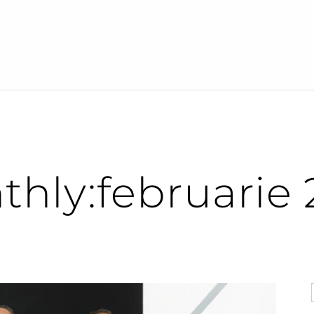
FAȚETE
COPII
PACIENT NOU
REZULTATE
SERVICII+
BLOG
hly:februarie