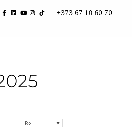
+373 67 10 60 70
CARIERĂ
CONTACTE
CONSULTAȚIE ONLINE
RO
 2025
Ro