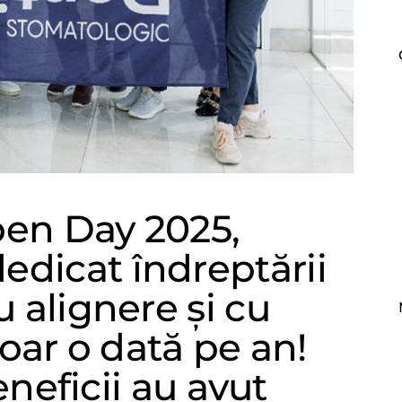
en Day 2025,
edicat îndreptării
u alignere și cu
oar o dată pe an!
eneficii au avut