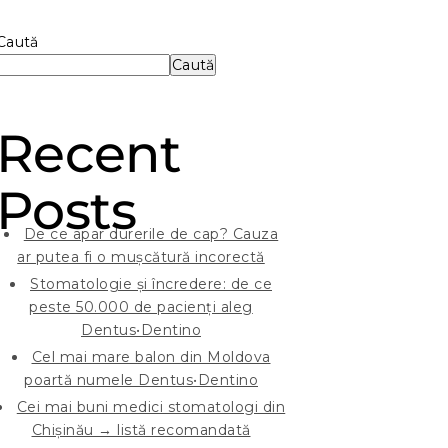
Caută
Caută
Recent
Posts
De ce apar durerile de cap? Cauza
ar putea fi o mușcătură incorectă
Stomatologie și încredere: de ce
peste 50.000 de pacienți aleg
Dentus•Dentino
Cel mai mare balon din Moldova
poartă numele Dentus•Dentino
Cei mai buni medici stomatologi din
Chișinău → listă recomandată