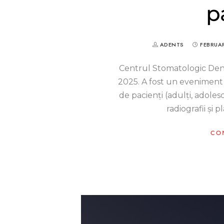
p
ADENTS
FEBRUAR
Centrul Stomatologic Den
2025. A fost un eveniment
de pacienți (adulți, adolesc
radiografii și 
CO