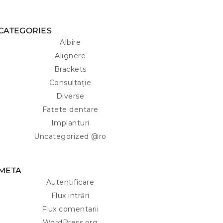
CATEGORIES
Albire
Alignere
Brackets
Consultație
Diverse
Fațete dentare
Implanturi
Uncategorized @ro
META
Autentificare
Flux intrări
Flux comentarii
WordPress.org