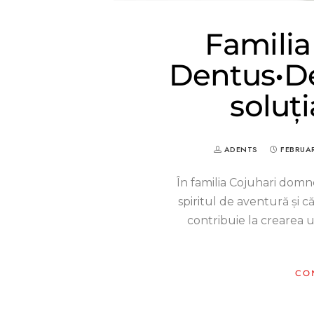
Familia
Dentus•De
soluți
ADENTS
FEBRUAR
În familia Cojuhari domn
spiritul de aventură şi 
contribuie la crearea u
CO