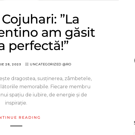
 Cojuhari: ”La
ntino am găsit
a perfectă!”
IE 28, 2025
UNCATEGORIZED @RO
eşte dragostea, susținerea, zâmbetele,
călătoriile memorabile. Fiecare membru
nui spațiu de iubire, de energie și de
inspirație.
NTINUE READING