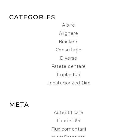
CATEGORIES
Albire
Alignere
Brackets
Consultație
Diverse
Fațete dentare
Implanturi
Uncategorized @ro
META
Autentificare
Flux intrări
Flux comentarii