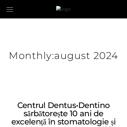
Monthly:august 2024
Centrul Dentus•Dentino
sărbătorește 10 ani de
excelență în stomatologie și