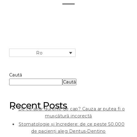
Ro
Caută
Caută
Recent Posts
De ce apar durerile de cap? Cauza ar putea fi o
mușcătură incorectă
Stomatologie și încredere: de ce peste 50.000
de pacienți aleg Dentus•Dentino