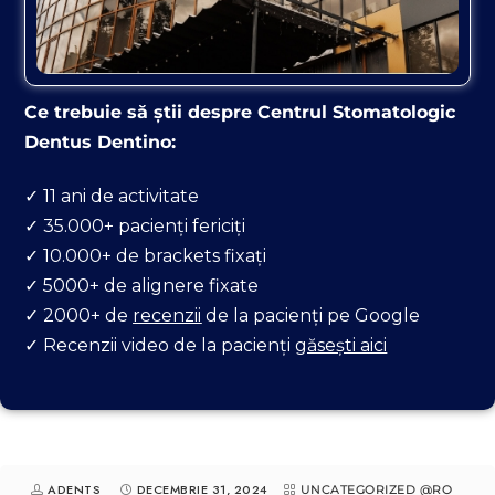
Ce trebuie să știi despre Centrul Stomatologic
Dentus Dentino:
✓ 11 ani de activitate
✓ 35.000+ pacienți fericiți
APASĂ AICI
✓ 10.000+ de brackets fixați
✓ 5000+ de
alignere
fixate
✓ 2000+ de
recenzii
de la pacienți pe Google
✓ Recenzii video de la pacienți
găsești aici
ADENTS
DECEMBRIE 31, 2024
UNCATEGORIZED @RO