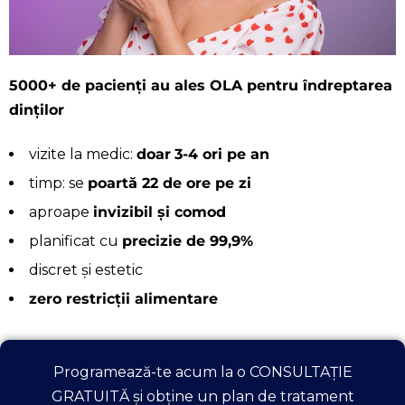
5000+ de pacienți au ales OLA pentru îndreptarea
dinților
vizite la medic:
doar
3-4 ori pe an
timp: se
poartă 22 de ore pe zi
aproape
invizibil și comod
planificat cu
precizie de 99,9%
discret și estetic
zero restricții alimentare
Programează-te acum la o CONSULTAȚIE
GRATUITĂ și obține un plan de tratament