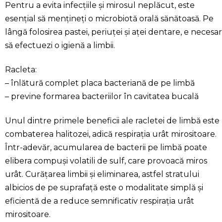
Pentru a evita infecțiile și mirosul neplăcut, este
esențial să mențineți o microbiotă orală sănătoasă. Pe
lângă folosirea pastei, periuței și aței dentare, e necesar
să efectuezi o igienă a limbii.
Racleta:
– înlătură complet placa bacteriană de pe limbă
– previne formarea bacteriilor în cavitatea bucală
Unul dintre primele beneficii ale racletei de limbă este
combaterea halitozei, adică respirația urât mirositoare.
Într-adevăr, acumularea de bacterii pe limbă poate
elibera compuși volatili de sulf, care provoacă miros
urât. Curățarea limbii și eliminarea, astfel stratului
albicios de pe suprafață este o modalitate simplă și
eficientă de a reduce semnificativ respirația urât
mirositoare.