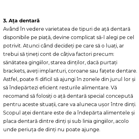
3. Ața dentară
Având în vedere varietatea de tipuri de ață dentară
disponibile pe piață, devine complicat să-l alegi pe cel
potrivit. Atunci când decideți pe care să o luați, ar
trebui să țineți cont de câțiva factori precum:
sănătatea gingiilor, starea dinților, dacă purtați
brackets, aveți implanturi, coroane sau fațete dentare.
Astfel, poate fi dificil să ajungi în zonele din jurul lor și
să îndepărtezi eficient resturile alimentare. Vă
recomand să folosiți o ață dentară special concepută
pentru aceste situații, care va aluneca ușor între dinți.
Scopul aței dentare este de a îndepărta alimentele și
placa dentară dintre dinți și sub linia gingiilor, acolo
unde periuța de dinți nu poate ajunge.