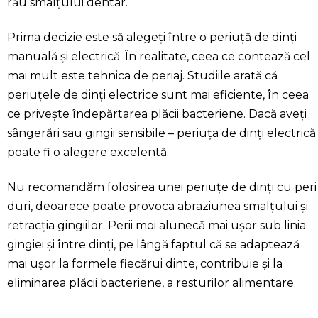
rău smalțului dentar.
Prima decizie este să alegeți între o periuță de dinți
manuală și electrică. În realitate, ceea ce contează cel
mai mult este tehnica de periaj. Studiile arată că
periuțele de dinți electrice sunt mai eficiente, în ceea
ce privește îndepărtarea plăcii bacteriene. Dacă aveți
sângerări sau gingii sensibile – periuța de dinți electrică
poate fi o alegere excelentă.
Nu recomandăm folosirea unei periuțe de dinți cu peri
duri, deoarece poate provoca abraziunea smalțului și
retracția gingiilor. Perii moi alunecă mai ușor sub linia
gingiei și între dinți, pe lângă faptul că se adaptează
mai ușor la formele fiecărui dinte, contribuie și la
eliminarea plăcii bacteriene, a resturilor alimentare.