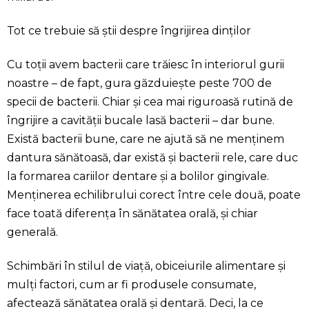
Tot ce trebuie să știi despre îngrijirea dinților
Cu toții avem bacterii care trăiesc în interiorul gurii
noastre – de fapt, gura găzduiește peste 700 de
specii de bacterii. Chiar și cea mai riguroasă rutină de
îngrijire a cavității bucale lasă bacterii – dar bune.
Există bacterii bune, care ne ajută să ne menținem
dantura sănătoasă, dar există și bacterii rele, care duc
la formarea cariilor dentare și a bolilor gingivale.
Menținerea echilibrului corect între cele două, poate
face toată diferența în sănătatea orală, și chiar
generală.
Schimbări în stilul de viață, obiceiurile alimentare și
mulți factori, cum ar fi produsele consumate,
afectează sănătatea orală și dentară. Deci, la ce