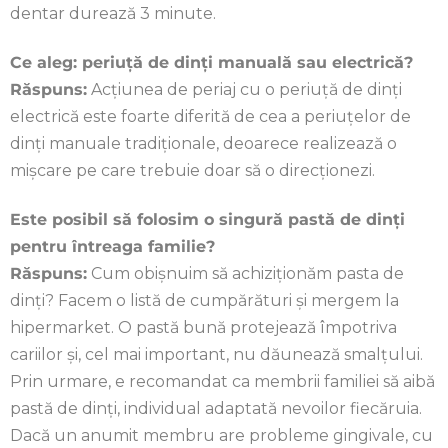
dentar durează 3 minute.
Ce aleg: periuță de dinți manuală sau electrică?
Răspuns:
Acțiunea de periaj cu o periuță de dinți
electrică este foarte diferită de cea a periuțelor de
dinți manuale tradiționale, deoarece realizează o
mișcare pe care trebuie doar să o direcționezi.
Este posibil să folosim o singură pastă de dinți
pentru întreaga familie?
Răspuns:
Cum obișnuim să achiziționăm pasta de
dinți? Facem o listă de cumpărături și mergem la
hipermarket. O pastă bună protejează împotriva
cariilor și, cel mai important, nu dăunează smalțului.
Prin urmare, e recomandat ca membrii familiei să aibă
pastă de dinți, individual adaptată nevoilor fiecăruia.
Dacă un anumit membru are probleme gingivale, cu