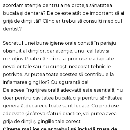
acordăm atenție pentru a ne proteja sănătatea
bucală și dentară? De ce este atât de important să ai
grijă de dinții tăi? Când ar trebui să consulți medicul
dentist?
Secretul unei bune igiene orale constă în periajul
obișnuit al dinților, dar atenție, unul calitativ și
minuțios. Poate că nici nu ai produsele adaptate
nevoilor tale sau nu cunoști neapărat tehnicile
potrivite. Ar putea toate acestea să contribuie la
inflamarea gingiilor? Cu siguranță da!
De aceea, îngrijirea orală adecvată este esențială, nu
doar pentru cavitatea bucală, ci și pentru sănătatea
generală, deoarece toate sunt legate. Cu produse
adecvate și câteva sfaturi practice, vei putea avea
grijă de dinții și gingiile tale corect!
Citește mai jos ce ar trebui să includă trusa de