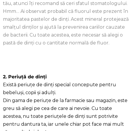
tău, atunci îți recomand să ceri sfatul stomatologului.
Hmm… Ai observat probabil că fluorul este prezent în
majoritatea pastelor de dinți. Acest mineral protejează
smalțul dinților și ajută la prevenirea cariilor cauzate
de bacterii. Cu toate acestea, este necesar să alegi o
pastă de dinți cu o cantitate normală de fluor.
2. Periuță de dinți
Există periuțe de dinți special concepute pentru
bebeluși, copii și adulți.
Din gama de periuțe de la farmacie sau magazin, este
greu să alegi pe cea de care ai nevoie. Cu toate
acestea, nu toate periuțele de dinți sunt potrivite
pentru dantura ta, iar unele chiar pot face mai mult