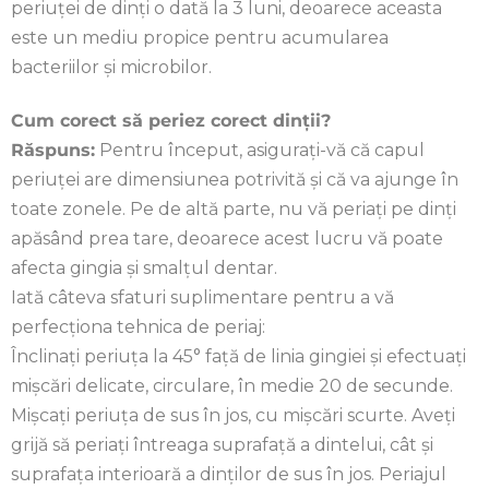
periuței de dinți o dată la 3 luni, deoarece aceasta
este un mediu propice pentru acumularea
bacteriilor și microbilor.
Cum corect să periez corect dinții?
Răspuns:
Pentru început, asigurați-vă că capul
periuței are dimensiunea potrivită și că va ajunge în
toate zonele. Pe de altă parte, nu vă periați pe dinți
apăsând prea tare, deoarece acest lucru vă poate
afecta gingia și smalțul dentar.
Iată câteva sfaturi suplimentare pentru a vă
perfecționa tehnica de periaj:
Înclinaţi periuţa la 45° faţă de linia gingiei şi efectuați
mişcări delicate, circulare, în medie 20 de secunde.
Mișcați periuța de sus în jos, cu mișcări scurte. Aveți
grijă să periați întreaga suprafață a dintelui, cât și
suprafața interioară a dinților de sus în jos. Periajul