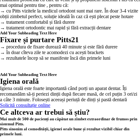
mai optimal pentru tine , pentru că:
→ cu Pitts vizitele la medicul ortodont sunt mai rare. În doar 3-4 vizite
obții zimbetul perfect, soluție ideală în caz că ești plecat peste hotare
→ tratament comfortabil și fără durere
→ tratament ortodontic mai rapid și fără extracții dentare
Add Your Subheading Text Here
Fixare și purtare Pitts21
→ procedura de fixare durează 40 minute și este fără durere
→ în doar cîteva zile te acomodezi cu acești brackets
→ rezultatele încep să se manifeste încă din primele luni
Add Your Subheading Text Here
Igiena orală
Igiena orală este foarte importantă când porți un aparat dentar. Îți
recomandăm să-ți periezi dinții după fiecare masă, de cel puțin 3 ori/zi
a câte 3 minute. Folosești aceeași periuță de dinți și pastă dentară
Solicită consultație online
Ce altceva ar trebui să știu?
Mai mult de 500 de pacienți au căpătat un zîmbet extraordinar de frumos prin
sistemul Pitts.
Pitts sinonim al comodității, igienei orale bune și rezultat vizibil chiar din
primele luni.