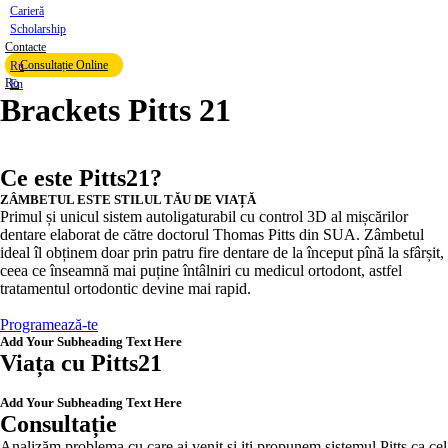
Carieră
Scholarship
Contacte
Consultație Online
Ru
Ro
En
Brackets Pitts 21
Ce este Pitts21?
ZÂMBETUL ESTE STILUL TĂU DE VIAȚĂ
Primul și unicul sistem autoligaturabil cu control 3D al mișcărilor
dentare elaborat de către doctorul Thomas Pitts din SUA. Zâmbetul
ideal îl obținem doar prin patru fire dentare de la început pînă la sfârșit,
ceea ce înseamnă mai puține întâlniri cu medicul ortodont, astfel
tratamentul ortodontic devine mai rapid.
Programează-te
Add Your Subheading Text Here
Viața cu Pitts21
Add Your Subheading Text Here
Consultație
Analizăm problema cu care ai venit și iți propunem sistemul Pitts ca cel