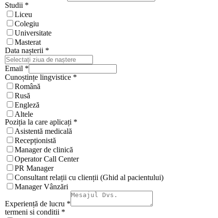
Studii
*
Liceu
Colegiu
Universitate
Masterat
Data nașterii
*
Email
*
Cunoștințe lingvistice
*
Română
Rusă
Engleză
Altele
Poziția la care aplicați
*
Asistentă medicală
Recepționistă
Manager de clinică
Operator Call Center
PR Manager
Consultant relații cu clienții (Ghid al pacientului)
Manager Vânzări
Experiență de lucru
*
termeni si conditii
*