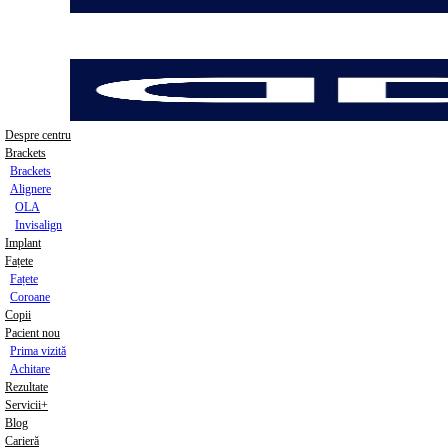
Despre centru
Brackets
Brackets
Alignere
OLA
Invisalign
Implant
Fațete
Fațete
Coroane
Copii
Pacient nou
Prima vizită
Achitare
Rezultate
Servicii+
Blog
Carieră