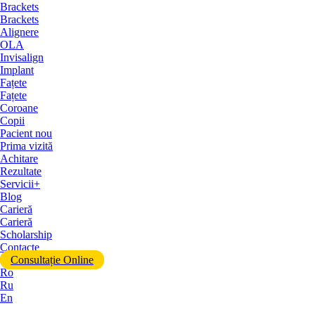
Brackets
Brackets
Alignere
OLA
Invisalign
Implant
Fațete
Fațete
Coroane
Copii
Pacient nou
Prima vizită
Achitare
Rezultate
Servicii+
Blog
Carieră
Carieră
Scholarship
Contacte
Consultație Online
Ro
Ru
En