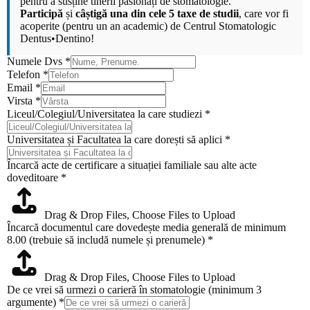
pentru a susține tinerii pasionați de stomatologie.
Participă
și
câștigă una din cele 5 taxe de studii
, care vor fi
acoperite (pentru un an academic) de
Centrul Stomatologic
Dentus•Dentino
!
Numele Dvs
*
Telefon
*
Email
*
Virsta
*
Liceul/Colegiul/Universitatea la care studiezi
*
Universitatea și Facultatea la care dorești să aplici
*
Încarcă acte de certificare a situației familiale sau alte acte
doveditoare
*
Drag & Drop Files,
Choose Files to Upload
Încarcă documentul care dovedește media generală de minimum
8.00 (trebuie să includă numele și prenumele)
*
Drag & Drop Files,
Choose Files to Upload
De ce vrei să urmezi o carieră în stomatologie (minimum 3
argumente)
*