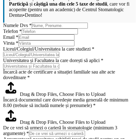
Participă
și
câștigă una din cele 5 taxe de studii
, care vor fi
acoperite (pentru un an academic) de
Centrul Stomatologic
Dentus•Dentino
!
Numele Dvs
*
Telefon
*
Email
*
Virsta
*
Liceul/Colegiul/Universitatea la care studiezi
*
Universitatea și Facultatea la care dorești să aplici
*
Încarcă acte de certificare a situației familiale sau alte acte
doveditoare
*
Drag & Drop Files,
Choose Files to Upload
Încarcă documentul care dovedește media generală de minimum
8.00 (trebuie să includă numele și prenumele)
*
Drag & Drop Files,
Choose Files to Upload
De ce vrei să urmezi o carieră în stomatologie (minimum 3
argumente)
*