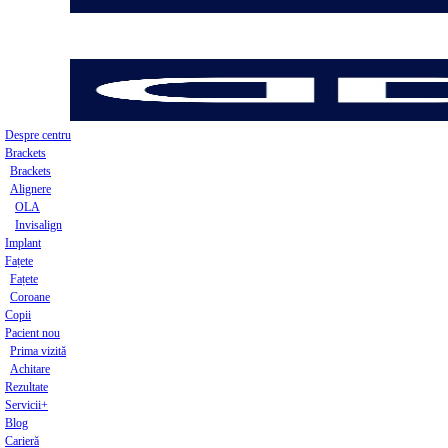
Despre centru
Brackets
Brackets
Alignere
OLA
Invisalign
Implant
Fațete
Fațete
Coroane
Copii
Pacient nou
Prima vizită
Achitare
Rezultate
Servicii+
Blog
Carieră