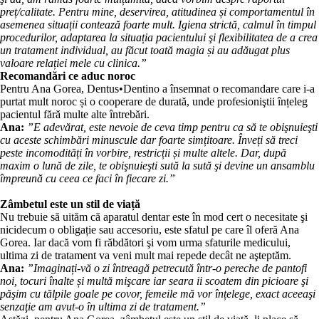
preț/calitate. Pentru mine, deservirea, atitudinea și comportamentul în
asemenea situații contează foarte mult. Igiena strictă, calmul în timpul
procedurilor, adaptarea la situația pacientului şi flexibilitatea de a crea
un tratament individual, au făcut toată magia și au adăugat plus
valoare relației mele cu clinica.”
Recomandări ce aduc noroc
Pentru Ana Gorea, Dentus•Dentino a însemnat o recomandare care i-a
purtat mult noroc și o cooperare de durată, unde profesioniştii înțeleg
pacientul fără multe alte întrebări.
Ana:
”E adevărat, este nevoie de ceva timp pentru ca să te obişnuieşti
cu aceste schimbări minuscule dar foarte simțitoare. Înveți să treci
peste incomodități în vorbire, restricții și multe altele. Dar, după
maxim o lună de zile, te obişnuieşti sută la sută şi devine un ansamblu
împreună cu ceea ce faci în fiecare zi.”
Zâmbetul este un stil de viață
Nu trebuie să uităm că aparatul dentar este în mod cert o necesitate şi
nicidecum o obligație sau accesoriu, este sfatul pe care îl oferă Ana
Gorea. Iar dacă vom fi răbdători şi vom urma sfaturile medicului,
ultima zi de tratament va veni mult mai repede decât ne aşteptăm.
Ana:
”Imaginați-vă o zi întreagă petrecută într-o pereche de pantofi
noi, tocuri înalte și multă mişcare iar seara ii scoatem din picioare şi
păşim cu tălpile goale pe covor, femeile mă vor înțelege, exact aceeaşi
senzaţie am avut-o în ultima zi de tratament.”