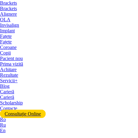
Brackets
Brackets
Alignere
OLA
Invisalign
Implant
Fațete
Fațete
Coroane
Copii
Pacient nou
Prima vizită
Achitare
Rezultate
Servicii+
Blog
Carieră
Carieră
Scholarship
Contacte
Consultație Online
Ro
Ru
En