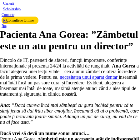
Carieră
Scholarship
Contacte
Consultație Online
Ru
Ro
En
Pacienta Ana Gorea: ”Zâmbetul
este un atu pentru un director”
Dincolo de IT, parteneri de afaceri, funcții importante, conferințe
internaționale și prezența 24/24 la activități de rang înalt,
Ana Gorea
a
făcut alegerea unei lecții vitale – cea a unui zâmbet ce oferă încredere
de la prima vedere. Pentru ea,
necesitatea unui aparat dentar
înseamnă
mai întâi încă un pas spre curaj și încredere. Evident, alegerea a
însemnat mai întâi de toate, maximă atenție atunci când a ales tipul de
tratament și siguranța în clinica noastră.
Ana:
”Dacă cumva încă mai zâmbești cu gura închisă pentru că te
simți jenat să dai frâu liber emoțiilor, înseamnă că ai o problemă, care
poate fi rezolvată foarte simplu. Adaugă un pic de curaj, nu văd de ce
nu ai face asta.”
Dacă vrei să devii un nume sonor atunci…
Pentru Ana Gorea,
zâmbetul este un accesoriu atât de indispensabil