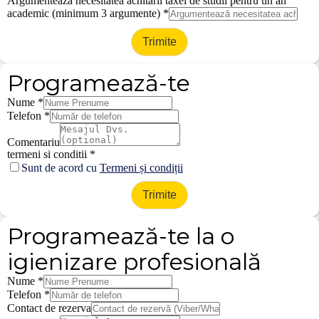
Argumentează necesitatea achitării taxei de studii pentru un an
academic (minimum 3 argumente)
*
Trimite
Programează-te
Nume
*
Telefon
*
Comentariu
termeni si conditii
*
Sunt de acord cu
Termeni și condiții
Trimite
Programează-te la o
igienizare profesională
Nume
*
Telefon
*
Contact de rezerva