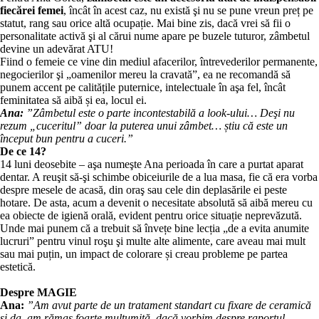
fiecărei femei
, încât în acest caz, nu există şi nu se pune vreun preț pe
statut, rang sau orice altă ocupație. Mai bine zis, dacă vrei să fii o
personalitate activă şi al cărui nume apare pe buzele tuturor, zâmbetul
devine un adevărat ATU!
Fiind o femeie ce vine din mediul afacerilor, întrevederilor permanente,
negocierilor şi „oamenilor mereu la cravată”, ea ne recomandă să
punem accent pe calitățile puternice, intelectuale în aşa fel, încât
feminitatea să aibă și ea, locul ei.
Ana:
”Zâmbetul este o parte incontestabilă a look-ului… Deşi nu
rezum „cuceritul” doar la puterea unui zâmbet… știu că este un
început bun pentru a cuceri.”
De ce 14?
14 luni deosebite – aşa numeşte Ana perioada în care a purtat aparat
dentar. A reuşit să-şi schimbe obiceiurile de a lua masa, fie că era vorba
despre mesele de acasă, din oraş sau cele din deplasările ei peste
hotare. De asta, acum a devenit o necesitate absolută să aibă mereu cu
ea obiecte de igienă orală, evident pentru orice situație neprevăzută.
Unde mai punem că a trebuit să învețe bine lecția „de a evita anumite
lucruri” pentru vinul roşu şi multe alte alimente, care aveau mai mult
sau mai puțin, un impact de colorare și creau probleme pe partea
estetică.
Despre MAGIE
Ana:
”Am avut parte de un tratament standart cu fixare de ceramică
şi da, am rămas foarte mulțumită, dacă vorbim despre raportul