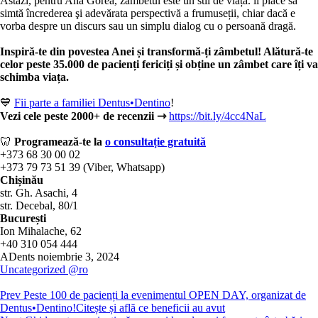
Astăzi, pentru Ana Gorea, zâmbetul este un stil de viață. li place să
simtă încrederea şi adevărata perspectivă a frumuseții, chiar dacă e
vorba despre un discurs sau un simplu dialog cu o persoană dragă.
Inspiră-te din povestea Anei și transformă-ți zâmbetul! Alătură-te
celor peste 35.000 de pacienți fericiți și obține un zâmbet care îți va
schimba viața.
💙
Fii parte a familiei Dentus•Dentino
!
Vezi cele peste 2000+ de recenzii ⇾
https://bit.ly/4cc4NaL
🦷
Programează-te la
o consultație gratuită
+373 68 30 00 02
+373 79 73 51 39 (Viber, Whatsapp)
Chișinău
str. Gh. Asachi, 4
str. Decebal, 80/1
București
Ion Mihalache, 62
+40 310 054 444
ADents
noiembrie 3, 2024
Uncategorized @ro
Prev
Peste 100 de pacienți la evenimentul OPEN DAY, organizat de
Dentus•Dentino!Citește și află ce beneficii au avut