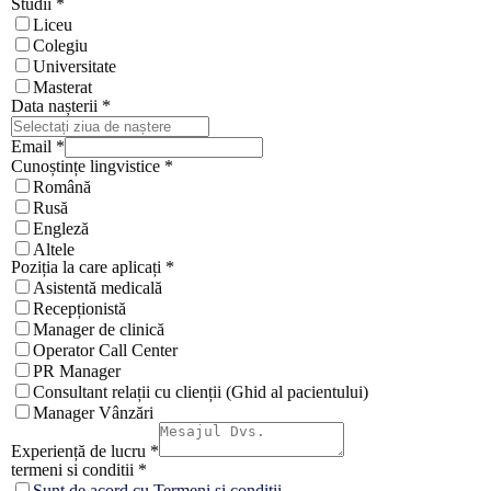
Studii
*
Liceu
Colegiu
Universitate
Masterat
Data nașterii
*
Email
*
Cunoștințe lingvistice
*
Română
Rusă
Engleză
Altele
Poziția la care aplicați
*
Asistentă medicală
Recepționistă
Manager de clinică
Operator Call Center
PR Manager
Consultant relații cu clienții (Ghid al pacientului)
Manager Vânzări
Experiență de lucru
*
termeni si conditii
*
Sunt de acord cu
Termeni și condiții