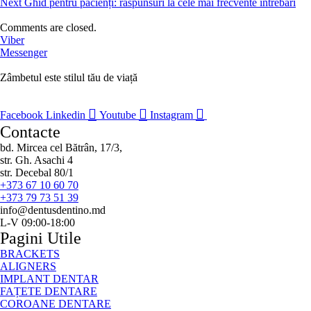
Next
Ghid pentru pacienți: răspunsuri la cele mai frecvente întrebări
Comments are closed.
Viber
Messenger
Zâmbetul este stilul tău de viață
Facebook
Linkedin
Youtube
Instagram
Contacte
bd. Mircea cel Bătrân, 17/3,
str. Gh. Asachi 4
str. Decebal 80/1
+373 67 10 60 70
+373 79 73 51 39
info@dentusdentino.md
L-V 09:00-18:00
Pagini Utile
BRACKETS
ALIGNERS
IMPLANT DENTAR
FAȚETE DENTARE
COROANE DENTARE