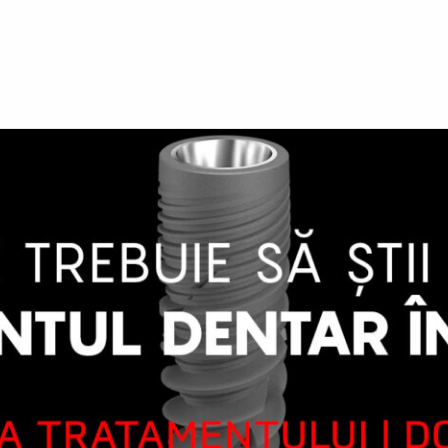
FAȚETE
COPII
PACIENT NOU
REZULTATE
SERVICII+
BLOG