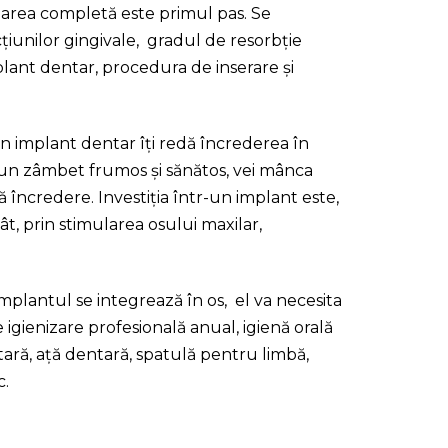
area completă este primul pas. Se
cțiunilor gingivale, gradul de resorbție
lant dentar, procedura de inserare și
n implant dentar îți redă încrederea în
Cu un zâmbet frumos și sănătos, vei mânca
ultă încredere. Investiția într-un implant este,
tât, prin stimularea osului maxilar,
plantul se integrează în os, el va necesita
igienizare profesională anual, igienă orală
ntară, ață dentară, spatulă pentru limbă,
c.