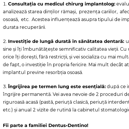
Consultația cu medicul chirurg implantolog:
evalu
analizează starea dinților rămași, prezența cariilor, afe
osoasă, etc. Acestea influențează asupra tipului de imp
durata recuperării.
Investiție de lungă durată în sănătatea dentară:
u
sine și îți îmbunătățește semnificativ calitatea vieții. 
orice îți dorești, fără restricții, și vei socializa cu mai m
de fapt, o investiție în propria fericire. Mai mult decât a
implantul previne resorbția osoasă.
Îngrijirea pe termen lung este esențială:
după ce im
îngrijire permanentă. Vei avea nevoie de 2 proceduri de 
riguroasă acasă (pastă, periuță clasică, periuță interde
etc.) și anual 2 vizite de rutină la cabinetul stomatologi
Fii parte a familiei Dentus•Dentino!