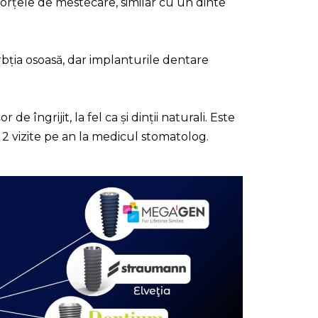
a forțele de mestecare, similar cu un dinte
orbția osoasă, dar implanturile dentare
e îngrijit, la fel ca și dinții naturali. Este
i 2 vizite pe an la medicul stomatolog.