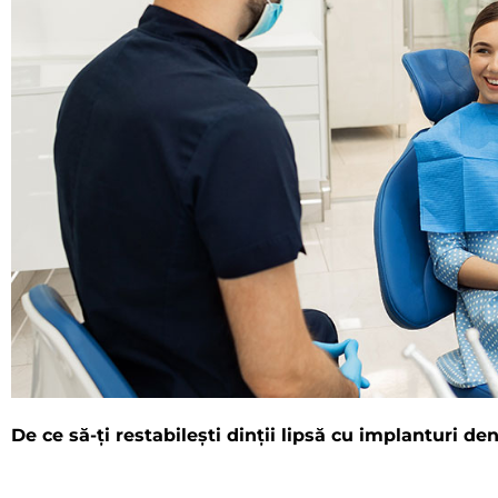
De ce să-ți restabilești dinții lipsă cu implanturi de