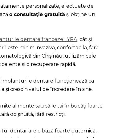
tratamente personalizate, efectuate de
ează
o consultație gratuită
și obține un
anturile dentare franceze LYRA
, cât și
 este minim invazivă, confortabilă, fără
stomatologică din Chișinău, utilizăm cele
excelente și o recuperare rapidă.
: implanturile dentare funcționează ca
ția și cresc nivelul de încredere în sine.
mite alimente sau să le tai în bucăți foarte
ă obișnuită, fără restricții.
ntul dentar are o bază foarte puternică,