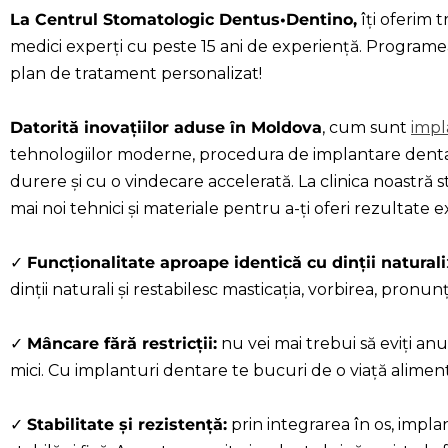
La Centrul Stomatologic Dentus•Dentino,
îți oferim 
medici experți cu peste 15 ani de experiență. Program
plan de tratament personalizat!
Datorită inovațiilor aduse în Moldova
, cum sunt
impl
tehnologiilor moderne, procedura de implantare dentară
durere și cu o vindecare accelerată. La clinica noastră 
mai noi tehnici și materiale pentru a-ți oferi rezultate 
✓
Funcționalitate aproape identică cu dinții naturali
dinții naturali și restabilesc masticația, vorbirea, pronun
✓
Mâncare fără restricții:
nu vei mai trebui să eviți anu
mici. Cu implanturi dentare te bucuri de o viață alimentar
✓
Stabilitate și rezistență:
prin integrarea în os, impla