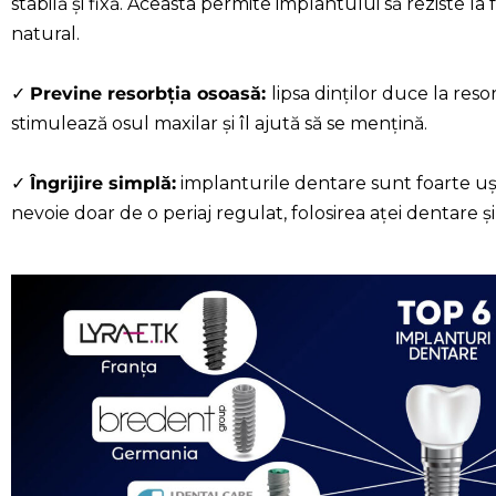
stabilă și fixă. Aceasta permite implantului să reziste l
natural.
✓
Previne resorbția osoasă:
lipsa dinților duce la res
stimulează osul maxilar și îl ajută să se mențină.
✓
Îngrijire simplă:
implanturile dentare sunt foarte ușor d
nevoie doar de o periaj regulat, folosirea aței dentare ș