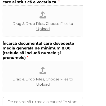
l
s
care ai știut că e vocația ta.
*
e
i
g
t
i
a
u
t
Drag & Drop Files,
Choose Files to
l
e
/
Upload
a
U
ș
n
i
i
Încarcă documentul care dovedește
F
v
media generală de minimum 8.00
a
e
(trebuie să includă numele și
c
r
prenumele)
*
u
s
l
i
t
t
a
a
t
Drag & Drop Files,
Choose Files to
t
e
Upload
e
a
a
l
l
a
D
a
c
e
c
a