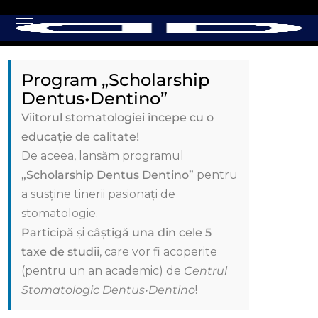
Program „Scholarship
Dentus•Dentino”
Viitorul stomatologiei începe cu o
educație de calitate!
De aceea, lansăm programul
„Scholarship Dentus Dentino”
pentru
a susține tinerii pasionați de
stomatologie.
Participă
și
câștigă una din cele 5
taxe de studii
, care vor fi acoperite
(pentru un an academic) de
Centrul
Stomatologic Dentus•Dentino
!