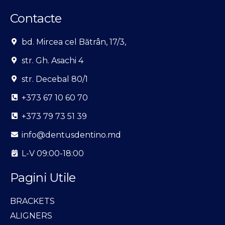
î
e
n
a
Contacte
s
a
t
c
o
bd. Mircea cel Bătrân, 17/3,
h
m
i
str. Gh. Asachi 4
a
t
t
ă
str. Decebal 80/1
o
r
l
i
+373 67 10 60 70
o
i
g
t
+373 79 73 51 39
i
a
e
x
info@dentusdentino.md
(
e
m
i
L-V 09:00-18:00
i
d
n
e
Pagini Utile
i
s
m
t
BRACKETS
u
u
m
d
ALIGNERS
3
i