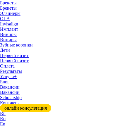
Брекеты
Брекеты
Элайнеры
OLA
Invisalign
Имплант
Виниры
Виниры
Зубные коронки
Дети
Первый визит
Первый визит
Оплата
Результаты
Услуги+
Блог
Вакансии
Вакансии
Scholarship
Контакты
онлайн консультация
Ru
Ro
En