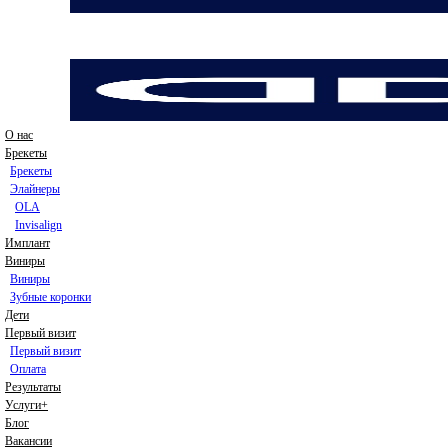
О нас
Брекеты
Брекеты
Элайнеры
OLA
Invisalign
Имплант
Виниры
Виниры
Зубные коронки
Дети
Первый визит
Первый визит
Оплата
Результаты
Услуги+
Блог
Вакансии