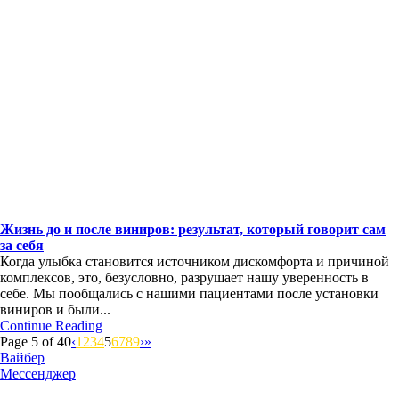
Жизнь до и после виниров: результат, который говорит сам
за себя
Когда улыбка становится источником дискомфорта и причиной
комплексов, это, безусловно, разрушает нашу уверенность в
себе. Мы пообщались с нашими пациентами после установки
виниров и были...
Continue Reading
Page 5 of 40
‹
1
2
3
4
5
6
7
8
9
›
»
Вайбер
Мессенджер