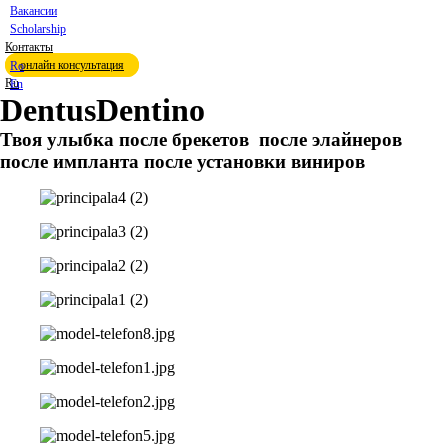
Вакансии
Scholarship
Контакты
онлайн консультация
Ro
Ru
En
DentusDentino
Твоя улыбка
после брекетов
после элайнеров
после импланта
после установки виниров