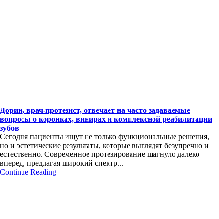
Дорин, врач-протезист, отвечает на часто задаваемые
вопросы о коронках, винирах и комплексной реабилитации
зубов
Сегодня пациенты ищут не только функциональные решения,
но и эстетические результаты, которые выглядят безупречно и
естественно. Современное протезирование шагнуло далеко
вперед, предлагая широкий спектр...
Continue Reading