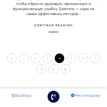
чтобы обрести здоровую, гармоничную и
функциональную улыбку. Брекеты — один из
самых эффективных методов...
CONTINUE READING
‹
1
2
3
4
5
6
7
8
›
»
Вайбер
Мессенджер