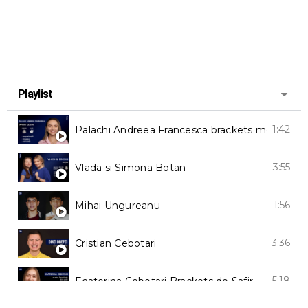
Playlist
1:42
Palachi Andreea Francesca brackets md
3:55
Vlada si Simona Botan
1:56
Mihai Ungureanu
3:36
Cristian Cebotari
5:18
Ecaterina Cebotari Brackets de Safir