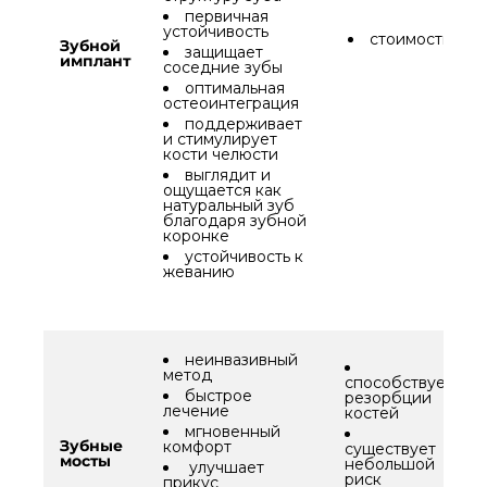
первичная
устойчивость
стоимость
Зубной
защищает
имплант
соседние зубы
оптимальная
остеоинтеграция
поддерживает
и стимулирует
кости челюсти
выглядит и
ощущается как
натуральный зуб
благодаря зубной
коронке
устойчивость к
жеванию
неинвазивный
метод
способствует
быстрое
резорбции
лечение
костей
мгновенный
Зубные
комфорт
существует
мосты
небольшой
улучшает
риск
прикус