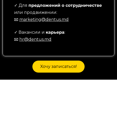
✓ Для
предложений о сотрудничестве
или продвижении:
📧
marketing@dentus.md
✓ Вакансии и
карьера
:
📧
hr@dentus.md
Хочу записаться!