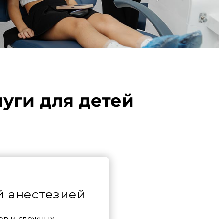
уги для детей
й анестезией
ов и сложных