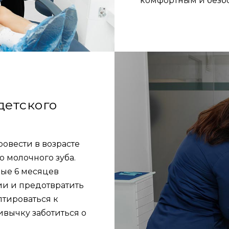
комфортным и безб
детского
овести в возрасте
о молочного зуба.
ые 6 месяцев
ии и предотвратить
птироваться к
вычку заботиться о