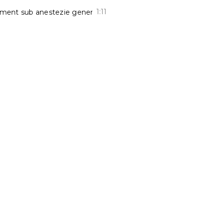
1:11
ament sub anestezie generală cu medicul Virginia Vrînceanu