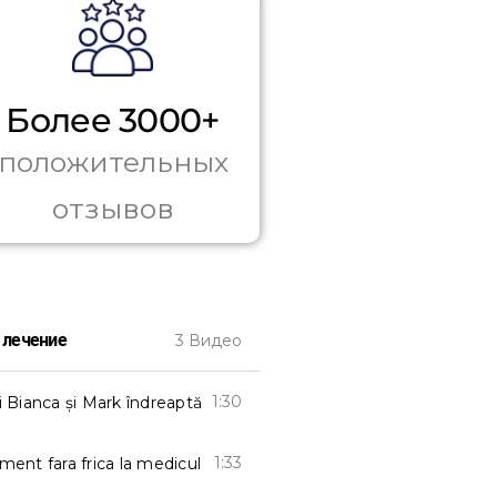
Более 3000+
положительных
отзывов
 лечение
3 Видео
1:30
i Bianca și Mark îndreaptă dinții la Centrul Stomatologic Dent
1:33
ment fara frica la medicul Virginia Vrînceanu