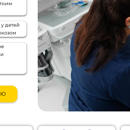
етним
ы
 у детей
ркозом
ое
 и
ИЮ