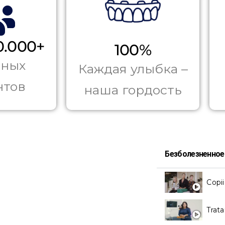
0.000+
100%
ьных
Каждая улыбка –
нтов
наша гордость
Безболезненное
Copii
Trata