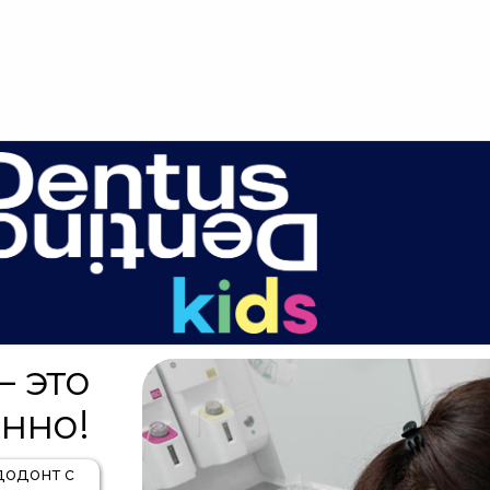
И
ПЕРВЫЙ ВИЗИТ
РЕЗУЛЬТАТЫ
УСЛУГИ+
БЛОГ
ВАКАН
– это
нно!
додонт с