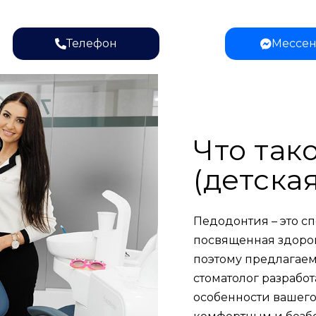
Телефон
Мессе
Что так
(детска
Педодонтия – это с
посвященная здоров
поэтому предлагае
стоматолог разработ
особенности вашего 