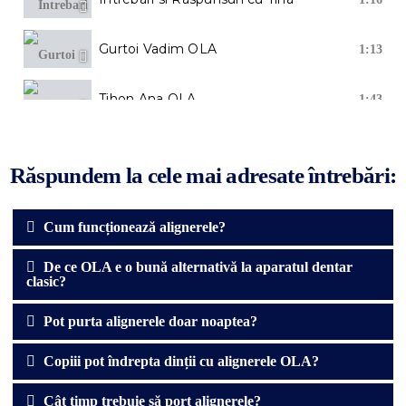
Gurtoi Vadim OLA
1:13
Tihon Ana OLA
1:43
Tatiana Pocrovcaia OLA
0:58
Răspundem la cele mai adresate întrebări:
Tattocika cape OLA
3:21
Cum funcționează alignerele?
De ce OLA e o bună alternativă la aparatul dentar
clasic?
Pot purta alignerele doar noaptea?
Copiii pot îndrepta dinții cu alignerele OLA?
Cât timp trebuie să port alignerele?