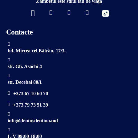
Zâmbetul este stilul tău de viață
Contacte
bd. Mircea cel Bătrân, 17/3,
str. Gh. Asachi 4
str. Decebal 80/1
+373 67 10 60 70
+373 79 73 51 39
info@dentusdentino.md
L-V 09:00-18:00