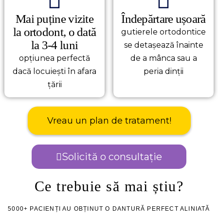
Mai puține vizite
Îndepărtare ușoară
la ortodont, o dată
gutierele ortodontice
la 3-4 luni
se detașează înainte
opțiunea perfectă
de a mânca sau a
dacă locuiești în afara
peria dinții
țării
Vreau un plan de tratament!
Solicită o consultație
Ce trebuie să mai știu?
5000+ PACIENȚI AU OBȚINUT O DANTURĂ PERFECT ALINIATĂ