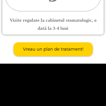
Vizite regulate la cabinetul stomatologic, o
dată la 3-4 luni
Vreau un plan de tratament!